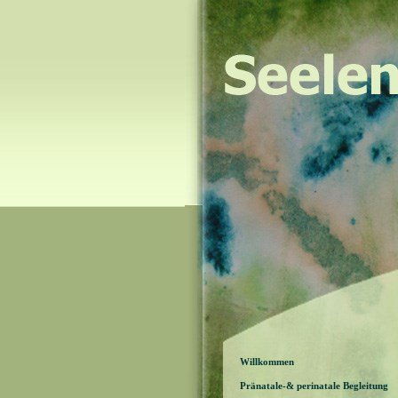
Willkommen
Pränatale-& perinatale Begleitung