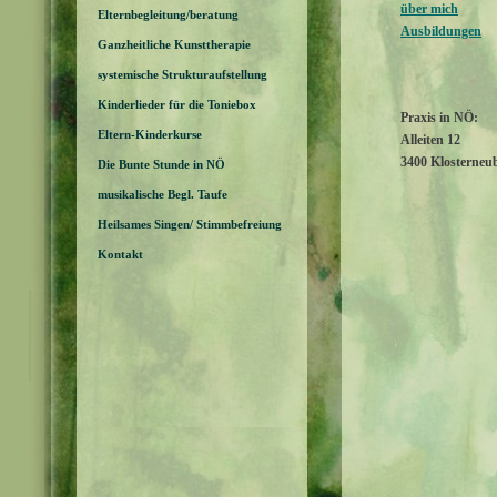
über mich
Elternbegleitung/beratung
Ausbildungen
Ganzheitliche Kunsttherapie
systemische Strukturaufstellung
Kinderlieder für die Toniebox
Praxis in NÖ:
Eltern-Kinderkurse
Alleiten 12
3400 Klosterneu
Die Bunte Stunde in NÖ
musikalische Begl. Taufe
Heilsames Singen/ Stimmbefreiung
Kontakt