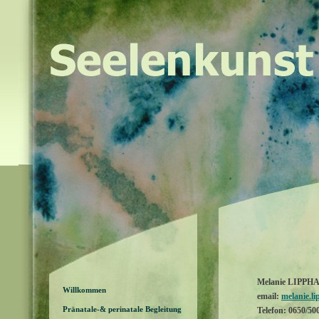
Melanie LIPPH
Willkommen
email:
melanie.l
Pränatale-& perinatale Begleitung
Telefon: 0650/50