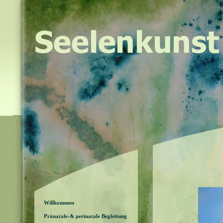
Willkommen
Pränatale-& perinatale Begleitung