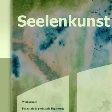
Willkommen
Pränatale-& perinatale Begleitung