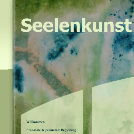
Willkommen
Pränatale-& perinatale Begleitung