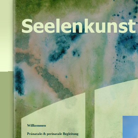
Willkommen
Pränatale-& perinatale Begleitung